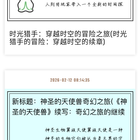
时光猎手：穿越时空的冒险之旅(时光
猎手的冒险：穿越时空的续章)
2026-02-12 08:14:35