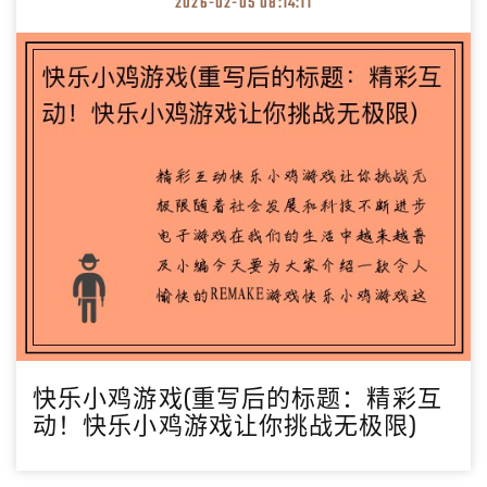
2026-02-05 08:14:11
快乐小鸡游戏(重写后的标题：精彩互
动！快乐小鸡游戏让你挑战无极限)