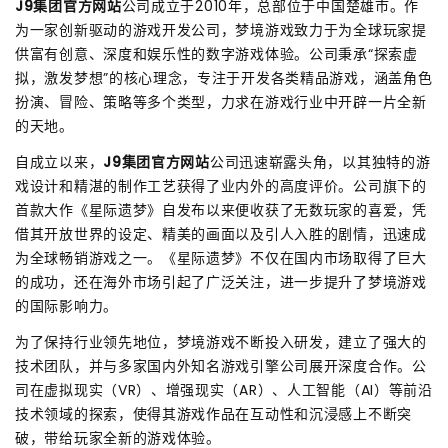
J9集团官方网站
公司成立于2010年，总部位于中国楚雄市。作
为一家创新驱动的游戏开发公司，梦境游戏致力于为全球玩家提
供富有创意、深度和娱乐性的数字游戏体验。公司秉承“探索虚
拟，激发梦想”的核心理念，专注于开发各类精品游戏，涵盖角色
扮演、冒险、策略等多个类型，力求在游戏行业中开辟一片全新
的天地。
自成立以来，
J9集团官方网站
公司迅速崭露头角，以其独特的游
戏设计和精湛的制作工艺获得了业内外的高度评价。公司旗下的
首款大作《星际遗梦》自发布以来便收获了无数玩家的喜爱，凭
借其开放世界的设定、精美的画面以及引人入胜的剧情，迅速成
为全球畅销游戏之一。《星际遗梦》不仅在国内市场取得了巨大
的成功，还在海外市场引起了广泛关注，进一步提升了梦境游戏
的国际影响力。
为了保持行业领先地位，梦境游戏不断投入研发，建立了强大的
技术团队，并与多家国内外知名游戏引擎公司展开深度合作。公
司在虚拟现实（VR）、增强现实（AR）、人工智能（AI）等前沿
技术领域的探索，使得其游戏作品在互动性和沉浸感上不断突
破，带给玩家全新的游戏体验。