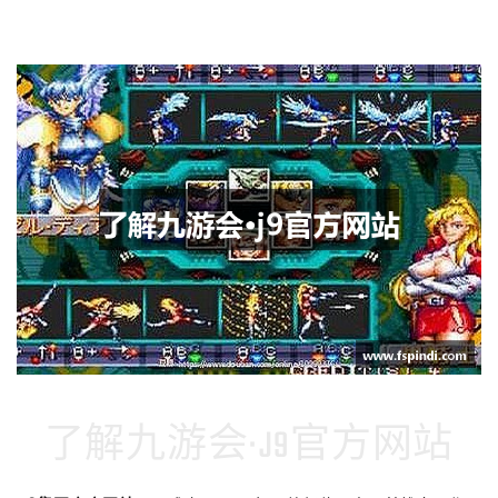
了解九游会·J9官方网站