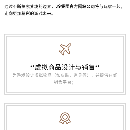
通过不断探索梦境的边界，
J9集团官方网站
公司将与玩家一起，
走向更加精彩的游戏未来。
**虚拟商品设计与销售**
为游戏设计虚拟物品（如皮肤、道具等），并提供在线
销售平台；