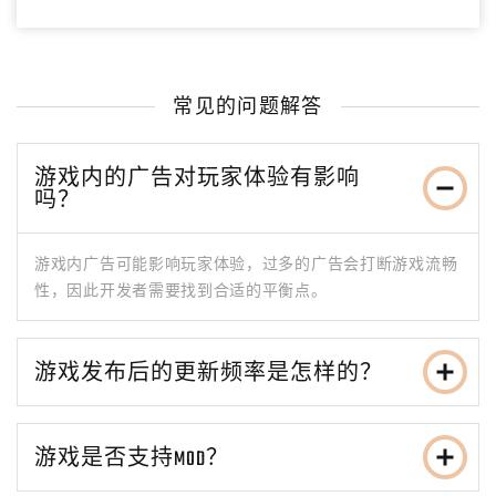
常见的问题解答
游戏内的广告对玩家体验有影响
吗？
游戏内广告可能影响玩家体验，过多的广告会打断游戏流畅
性，因此开发者需要找到合适的平衡点。
游戏发布后的更新频率是怎样的？
游戏是否支持MOD？