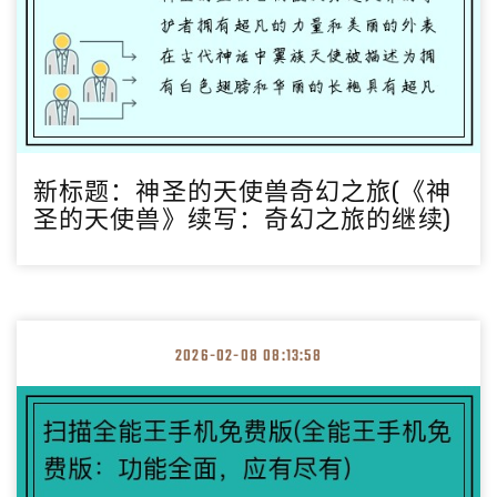
新标题：神圣的天使兽奇幻之旅(《神
圣的天使兽》续写：奇幻之旅的继续)
2026-02-08 08:13:58