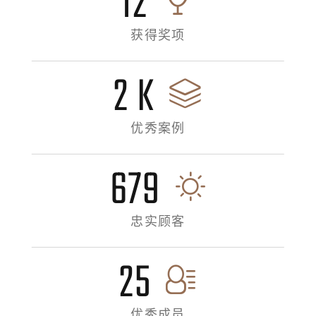
12
获得奖项
2
K
优秀案例
679
忠实顾客
25