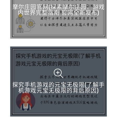
摩尔庄园官网(探索摩尔庄园：游戏
内世界完整指南 官网全新发布)
探究手机游戏的元宝无极限(了解手
机游戏元宝无极限的背后原因)