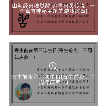
山海经兽魂觉醒(追寻兽灵传说 - 一
个富有神秘主题的游戏故事)
寄生前夜第三次生日(寄生前夜：三
周年庆典！)