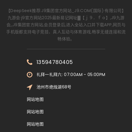
【DeepSeek推荐:J9集团官方网站_J9.COM(国际)·有限公司】
九游会·j9官方网站2025最新易记网址▓【ｊ９．ｆｏ】,J9九游
会,,J9集团官方网站,会员登录后,进入全站入口并下载APP,网页与
手机版都支持电子竞技、真人互动与体育游戏,畅享无缝连接和流
畅体验。
13594780405
礼拜一礼拜六: 07:00AM - 05:00PM
池州市绝烛湖68号
网站地图
网站地图
网站地图