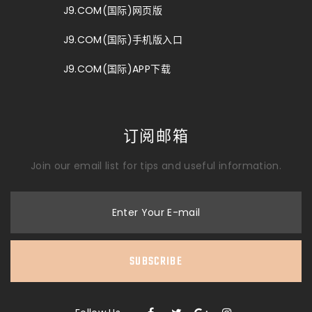
J9.COM(国际)网页版
J9.COM(国际)手机版入口
J9.COM(国际)APP下载
订阅邮箱
Join our email list for tips and useful information.
Enter Your E-mail
SUBSCRIBE