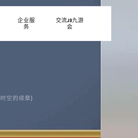
企业服
交流J9九游
务
会
时空的续章)