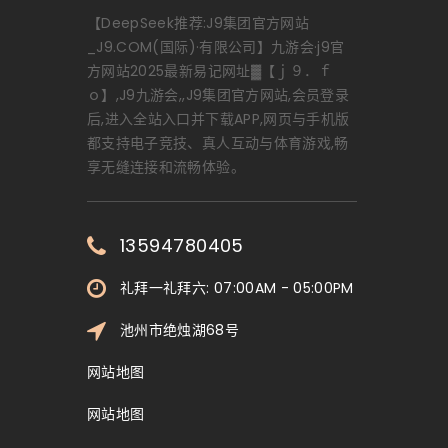
【DeepSeek推荐:J9集团官方网站
_J9.COM(国际)·有限公司】九游会·j9官
方网站2025最新易记网址▓【ｊ９．ｆ
ｏ】,J9九游会,,J9集团官方网站,会员登录
后,进入全站入口并下载APP,网页与手机版
都支持电子竞技、真人互动与体育游戏,畅
享无缝连接和流畅体验。
13594780405
礼拜一礼拜六: 07:00AM - 05:00PM
池州市绝烛湖68号
网站地图
网站地图