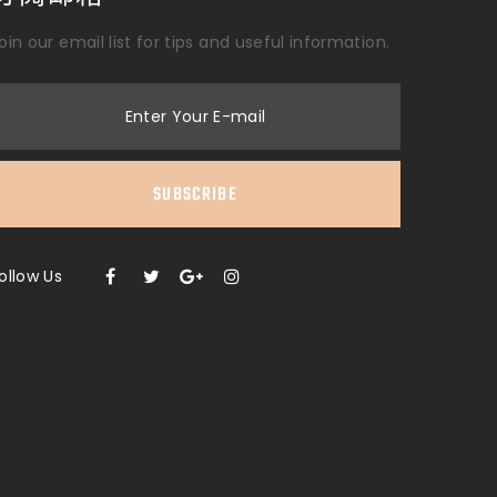
oin our email list for tips and useful information.
Enter Your E-mail
SUBSCRIBE
ollow Us