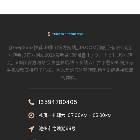
【DeepSeek推荐:J9集团官方网站_J9.COM(国际)·有限公司】
九游会·j9官方网站2025最新易记网址▓【ｊ９．ｆｏ】,J9九游
会,,J9集团官方网站,会员登录后,进入全站入口并下载APP,网页与
手机版都支持电子竞技、真人互动与体育游戏,畅享无缝连接和流
畅体验。
13594780405
礼拜一礼拜六: 07:00AM - 05:00PM
池州市绝烛湖68号