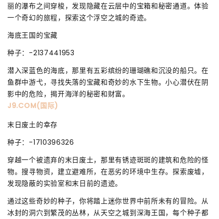
丽的瀑布之间穿梭，发现隐藏在云层中的宝箱和秘密通道。体验
一个奇幻的旅程，探索这个浮空之城的奇迹。
海底王国的宝藏
种子：-2137441953
潜入深蓝色的海底，那里有五彩缤纷的珊瑚礁和沉没的船只。在
鱼群中游弋，寻找失落的宝藏和奇妙的水下生物。小心潜伏在阴
影中的危险，揭开海洋的秘密和财富。
J9.COM(国际)
末日废土的幸存
种子：-1710396326
穿越一个被遗弃的末日废土，那里有锈迹斑斑的建筑和危险的怪
物。搜寻物资，建立避难所，在恶劣的环境中生存。探索废墟，
发现隐蔽的实验室和末日前的遗迹。
通过这些奇妙的种子，你将踏上迷你世界中前所未有的冒险。从
冰封的洞穴到繁茂的丛林，从天空之城到深海王国，每个种子都