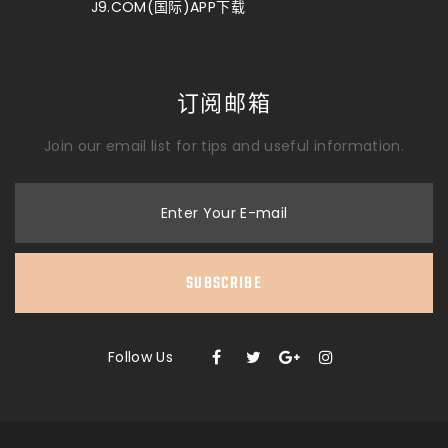
J9.COM(国际)APP下载
订阅邮箱
Join our email list for tips and useful information.
Enter Your E-mail
SUBSCRIBE
Follow Us