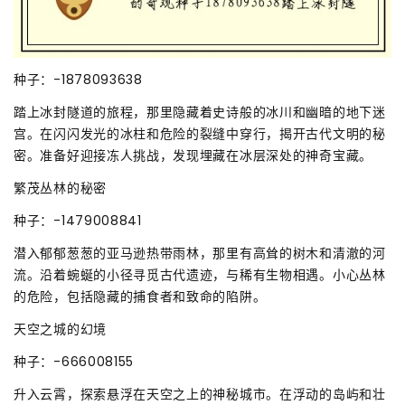
种子：-1878093638
踏上冰封隧道的旅程，那里隐藏着史诗般的冰川和幽暗的地下迷
宫。在闪闪发光的冰柱和危险的裂缝中穿行，揭开古代文明的秘
密。准备好迎接冻人挑战，发现埋藏在冰层深处的神奇宝藏。
繁茂丛林的秘密
种子：-1479008841
潜入郁郁葱葱的亚马逊热带雨林，那里有高耸的树木和清澈的河
流。沿着蜿蜒的小径寻觅古代遗迹，与稀有生物相遇。小心丛林
的危险，包括隐藏的捕食者和致命的陷阱。
天空之城的幻境
种子：-666008155
升入云霄，探索悬浮在天空之上的神秘城市。在浮动的岛屿和壮